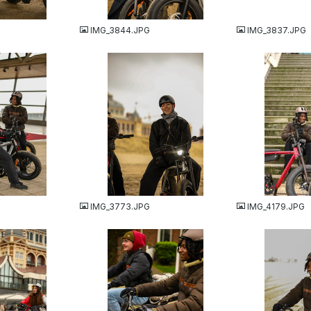
JPG
JPG
IMG_3844.JPG
IMG_3837.JPG
JPG
JPG
IMG_3773.JPG
IMG_4179.JPG