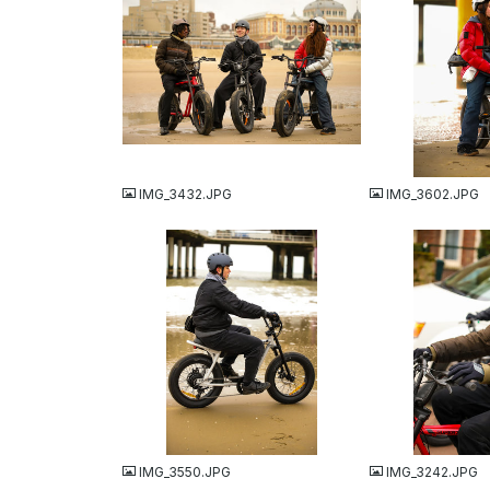
JPG
JPG
IMG_3432.JPG
IMG_3602.JPG
JPG
JPG
IMG_3550.JPG
IMG_3242.JPG