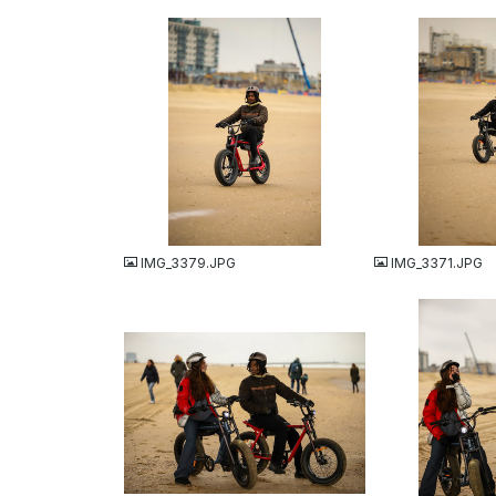
JPG
JPG
IMG_3379.JPG
IMG_3371.JPG