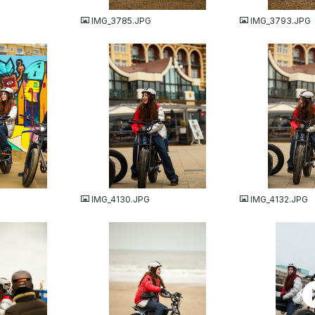
IMG_3785.JPG
IMG_3793.JPG
JPG
JPG
IMG_4130.JPG
IMG_4132.JPG