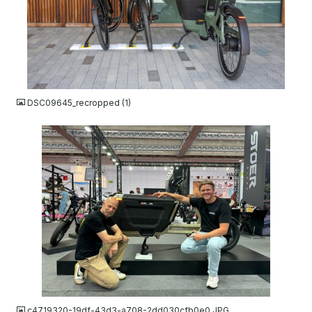
JPG
DSC09645_recropped (1)
JPG
c4719320-19df-43d3-a708-2dd030cfb0e0.JPG