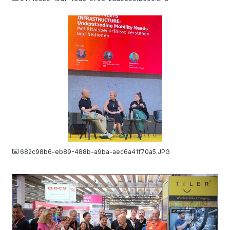
JPG
682c98b6-eb89-488b-a9ba-aec6a41f70a5.JPG