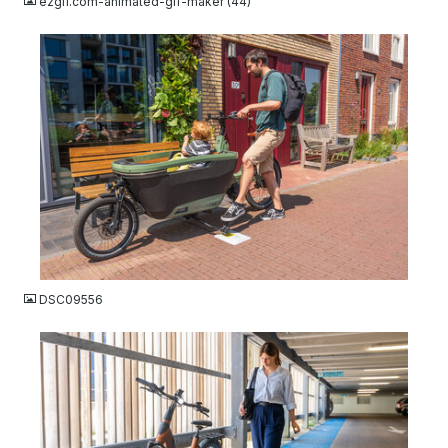
ezgif.com-animated-gif-maker (44)
JPG
DSC09556