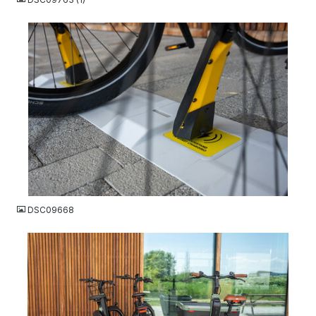
JPG
DSC09668