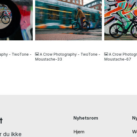
JPG
JPG
aphy - TwoTone -
A Crow Photography - TwoTone -
A Crow Photog
Moustache-33
Moustache-67
t
Nyhetsrom
N
Hjem
W
r du ikke