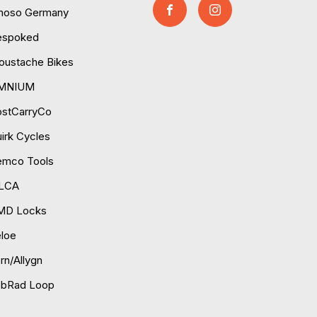
moso Germany
espoked
ustache Bikes
MNIUM
ostCarryCo
irk Cycles
emco Tools
ILCA
MD Locks
loe
rn/Allygn
obRad Loop