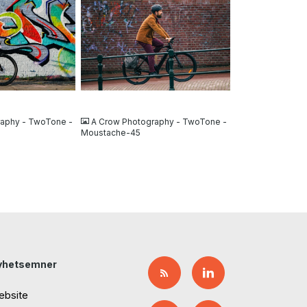
JPG
raphy - TwoTone -
A Crow Photography - TwoTone -
Moustache-45
yhetsemner
ebsite