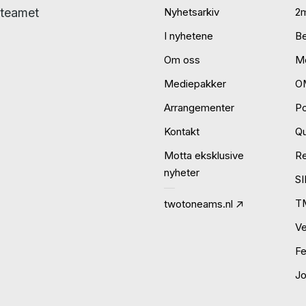
eteamet
Nyhetsarkiv
2
I nyhetene
B
Om oss
Mo
Mediepakker
O
Arrangementer
P
Kontakt
Qu
Motta eksklusive
R
nyheter
S
T
twotoneams.nl
Ve
Fe
J