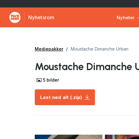
Nyhetsrom
Nyheter
Mediepakker
Moustache Dimanche Urban
Moustache Dimanche 
5
bilder
Last ned alt (.zip)