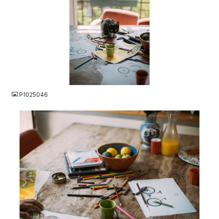
JPG
P1025046