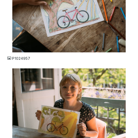
JPG
P1024957