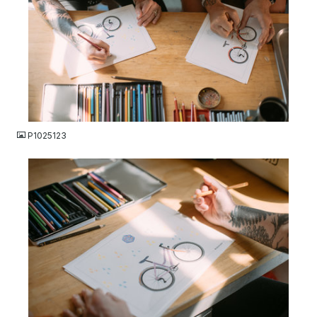
JPG
P1025123