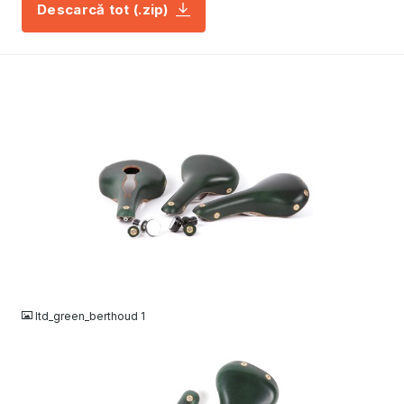
Descarcă tot (.zip)
JPG
ltd_green_berthoud 1