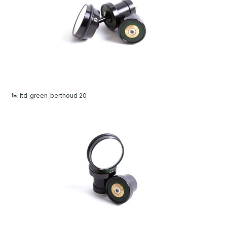
JPG
ltd_green_berthoud 20