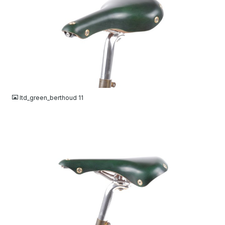
JPG
ltd_green_berthoud 11