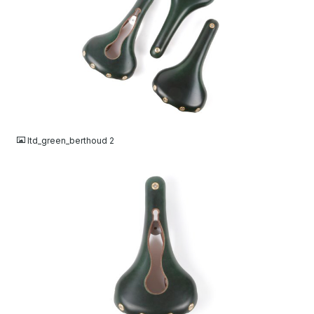
JPG
ltd_green_berthoud 2