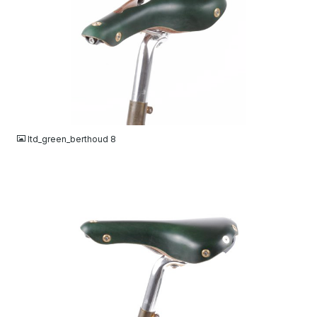
JPG
ltd_green_berthoud 8