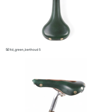
JPG
ltd_green_berthoud 5