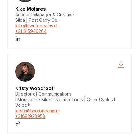
Kike Molares
Account Manager & Creative
Silca | Post Carry Co.
kike@twotoneams.nl
+31 615940264
Kristy Woodroof
Director of Communications
I Moustache Bikes I Remco Tools | Quirk Cycles I
Veloe®
kristy@twotoneams.nl
+31681928958