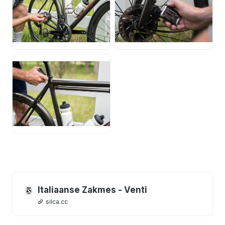
JPG
JPG
JPG
Italiaanse Zakmes - Venti
silca.cc