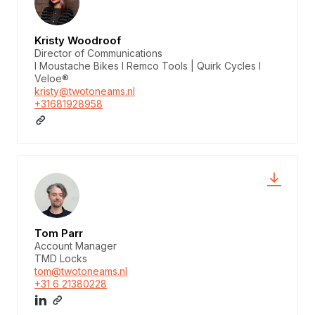
Kristy Woodroof
Director of Communications
I Moustache Bikes I Remco Tools | Quirk Cycles I
Veloe®
kristy@twotoneams.nl
+31681928958
Tom Parr
Account Manager
TMD Locks
tom@twotoneams.nl
+31 6 21380228