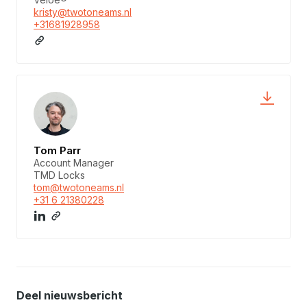
kristy@twotoneams.nl
+31681928958
Tom Parr
Account Manager
TMD Locks
tom@twotoneams.nl
+31 6 21380228
Deel nieuwsbericht