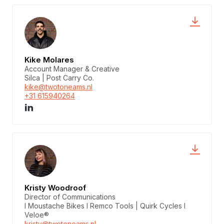
Kike Molares
Account Manager & Creative
Silca | Post Carry Co.
kike@twotoneams.nl
+31 615940264
Kristy Woodroof
Director of Communications
I Moustache Bikes I Remco Tools | Quirk Cycles I
Veloe®
kristy@twotoneams.nl