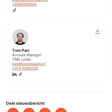
+31681928958
Tom Parr
Account Manager
TMD Locks
tom@twotoneams.nl
+31 6 21380228
Deel nieuwsbericht