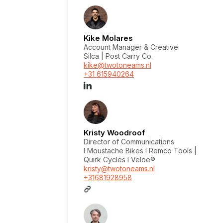
Kike Molares
Account Manager & Creative
Silca | Post Carry Co.
kike@twotoneams.nl
+31 615940264
Kristy Woodroof
Director of Communications
I Moustache Bikes I Remco Tools |
Quirk Cycles I Veloe®
kristy@twotoneams.nl
+31681928958