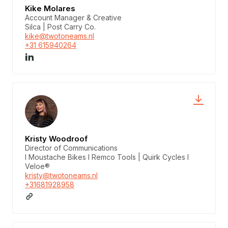
Kike Molares
Account Manager & Creative
Silca | Post Carry Co.
kike@twotoneams.nl
+31 615940264
Kristy Woodroof
Director of Communications
I Moustache Bikes I Remco Tools | Quirk Cycles I
Veloe®
kristy@twotoneams.nl
+31681928958