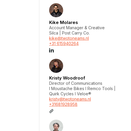
Kike Molares
Account Manager & Creative
Silca | Post Carry Co.
kike@twotoneams.nl
+31 615940264
Kristy Woodroof
Director of Communications
I Moustache Bikes I Remco Tools |
Quirk Cycles I Veloe®
kristy@twotoneams.nl
+31681928958