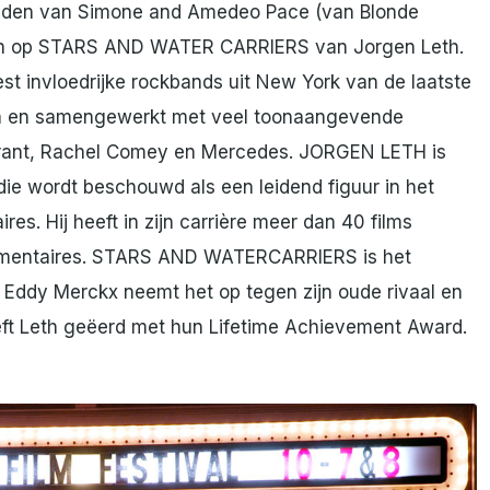
eden van Simone and Amedeo Pace (van Blonde
eren op STARS AND WATER CARRIERS van Jorgen Leth.
 invloedrijke rockbands uit New York van de laatste
en en samengewerkt met veel toonaangevende
arant, Rachel Comey en Mercedes. JORGEN LETH is
die wordt beschouwd als een leidend figuur in het
s. Hij heeft in zijn carrière meer dan 40 films
umentaires. STARS AND WATERCARRIERS is het
3. Eddy Merckx neemt het op tegen zijn oude rivaal en
eeft Leth geëerd met hun Lifetime Achievement Award.