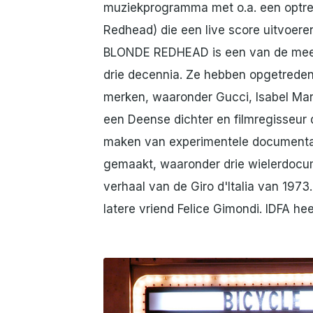
muziekprogramma met o.a. een optr
Redhead) die een live score uitvo
BLONDE REDHEAD is een van de meest
drie decennia. Ze hebben opgetred
merken, waaronder Gucci, Isabel M
een Deense dichter en filmregisseur 
maken van experimentele documentaire
gemaakt, waaronder drie wielerdoc
verhaal van de Giro d'Italia van 197
latere vriend Felice Gimondi. IDFA h