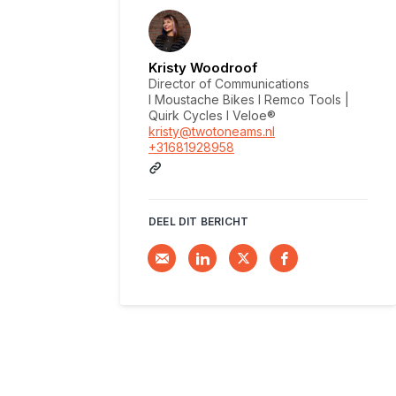
Kristy Woodroof
Director of Communications
I Moustache Bikes I Remco Tools |
Quirk Cycles I Veloe®
kristy@twotoneams.nl
+31681928958
DEEL DIT BERICHT