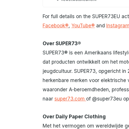
For full details on the SUPER73EU acti
Facebook®
,
YouTube®
and
Instagra
Over SUPER73®
SUPER73® is een Amerikaans lifesty
dat producten ontwikkelt om het mo
jeugdcultuur. SUPER73, opgericht in 
herkenbare merken voor elektrische 
waaronder A-beroemdheden, professio
naar
super73.com
of @super73eu op 
Over Daily Paper Clothing
Met het vermogen om wereldwijde g