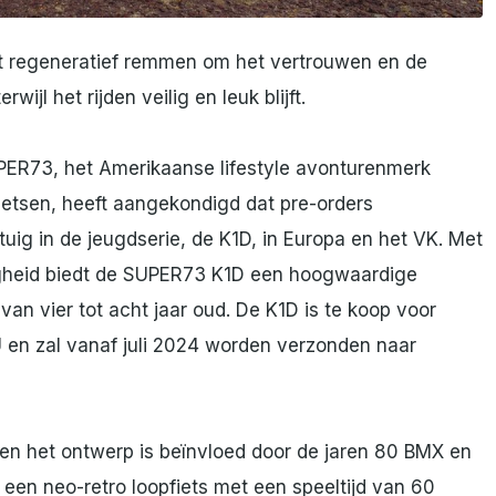
t regeneratief remmen om het vertrouwen en de
wijl het rijden veilig en leuk blijft.
ER73, het Amerikaanse lifestyle avonturenmerk
fietsen, heeft aangekondigd dat pre-orders
tuig in de jeugdserie, de K1D, in Europa en het VK. Met
ligheid biedt de SUPER73 K1D een hoogwaardige
van vier tot acht jaar oud. De K1D is te koop voor
en zal vanaf juli 2024 worden verzonden naar
n en het ontwerp is beïnvloed door de jaren 80 BMX en
een neo-retro loopfiets met een speeltijd van 60