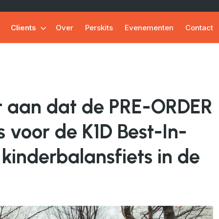
Clients
Over
Perskits
Evenementen
Contact
t aan dat de PRE-ORDER
s voor de K1D Best-In-
 kinderbalansfiets in de