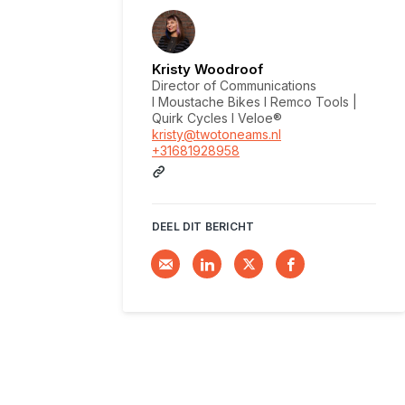
Kristy Woodroof
Director of Communications
I Moustache Bikes I Remco Tools |
Quirk Cycles I Veloe®
kristy@twotoneams.nl
+31681928958
DEEL DIT BERICHT