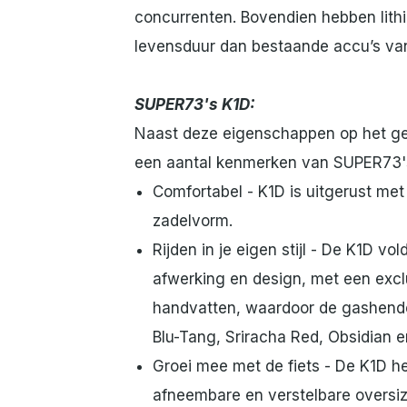
concurrenten. Bovendien hebben lithi
levensduur dan bestaande accu’s va
SUPER73's K1D:
Naast deze eigenschappen op het gebi
een aantal kenmerken van SUPER73'
Comfortabel - K1D is uitgerust me
zadelvorm.
Rijden in je eigen stijl - De K1D 
afwerking en design, met een excl
handvatten, waardoor de gashendel 
Blu-Tang, Sriracha Red, Obsidian en
Groei mee met de fiets - De K1D 
afneembare en verstelbare oversiz