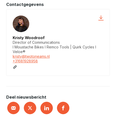
Contactgegevens
Kristy Woodroof
Director of Communications
I Moustache Bikes I Remco Tools | Quirk Cycles I
Veloe®
kristy@twotoneams.nl
+31681928958
Deel nieuwsbericht