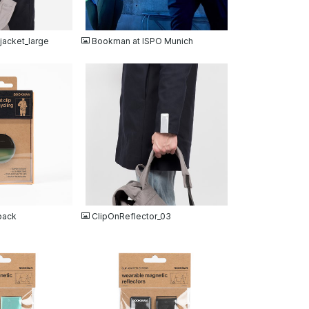
JPG
jacket_large
Bookman at ISPO Munich
JPG
pack
ClipOnReflector_03