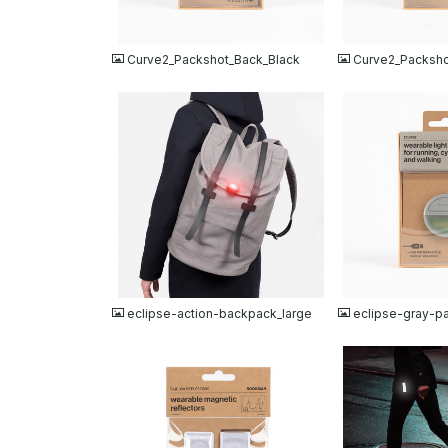
JPG
JPG
Curve2_Packshot_Back_Black
Curve2_Packsho
JPG
JPG
eclipse-action-backpack_large
eclipse-gray-p