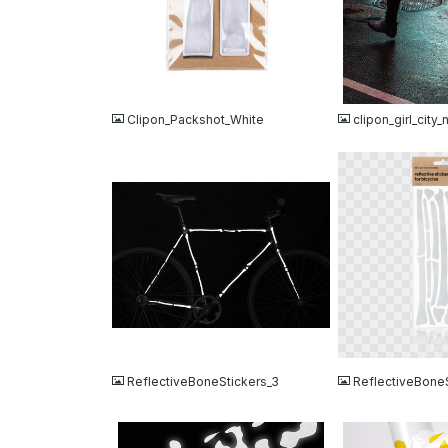
JPG
JPG
Clipon_Packshot_White
clipon_girl_city_
JPG
PNG
ReflectiveBoneStickers_3
ReflectiveBoneS