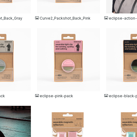
JPG
JPG
t_Back_Gray
Curve2_Packshot_Back_Pink
eclipse-action-
JPG
JPG
ack
eclipse-pink-pack
eclipse-black-