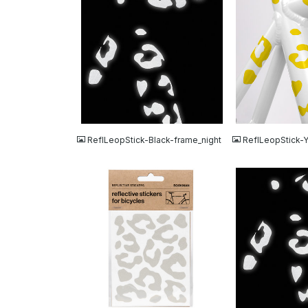
JPG
JPG
ReflLeopStick-Black-frame_night
ReflLeopStick-
JPG
JPG