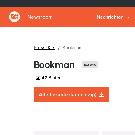
Newsroom
Nachrichten
Press-Kits
Bookman
Bookman
183 MB
42
Bilder
Alle herunterladen (.zip)