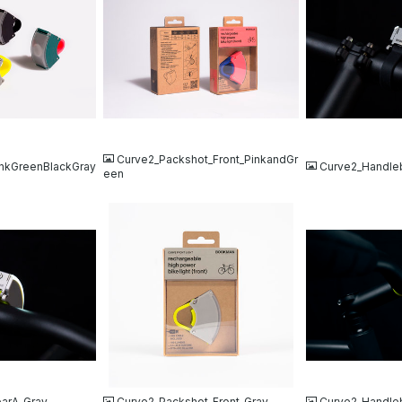
JPG
JPG
Curve2_Packshot_Front_PinkandGr
inkGreenBlackGray
Curve2_Handle
een
JPG
JPG
arA_Gray
Curve2_Packshot_Front_Gray
Curve2_Handle