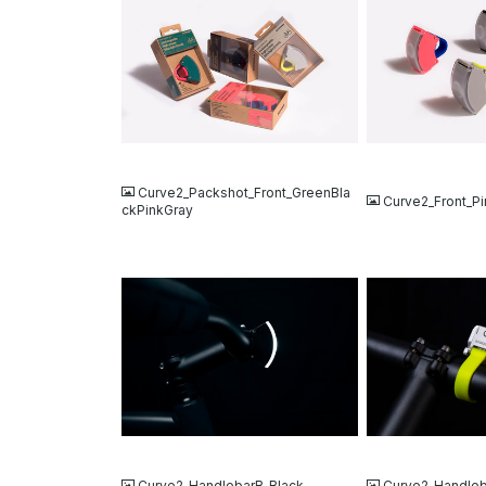
JPG
JPG
Curve2_Packshot_Front_GreenBla
Curve2_Front_P
ckPinkGray
JPG
JPG
Curve2_HandlebarB_Black
Curve2_Handleb