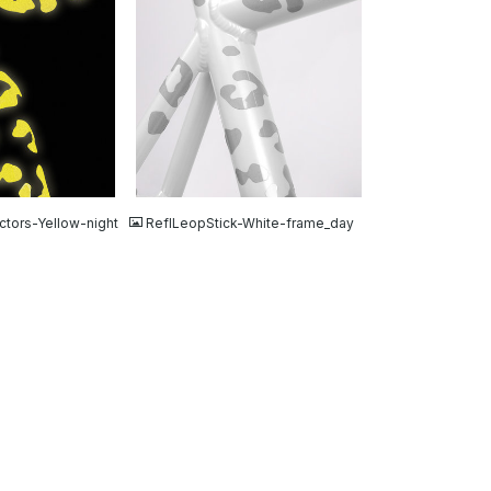
JPG
ctors-Yellow-night
ReflLeopStick-White-frame_day