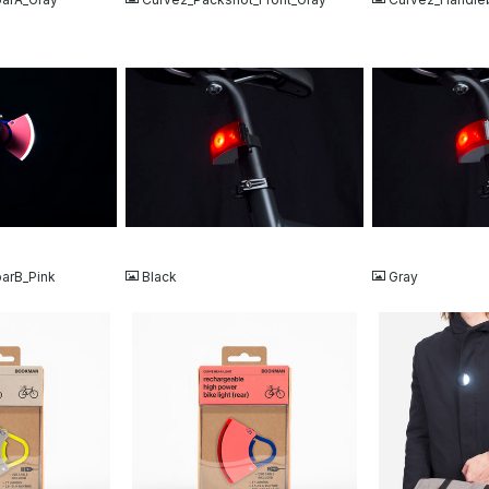
JPG
JPG
arB_Pink
Black
Gray