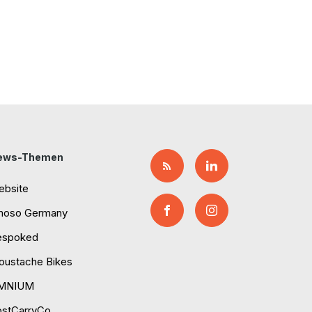
ews-Themen
ebsite
moso Germany
espoked
ustache Bikes
MNIUM
ostCarryCo