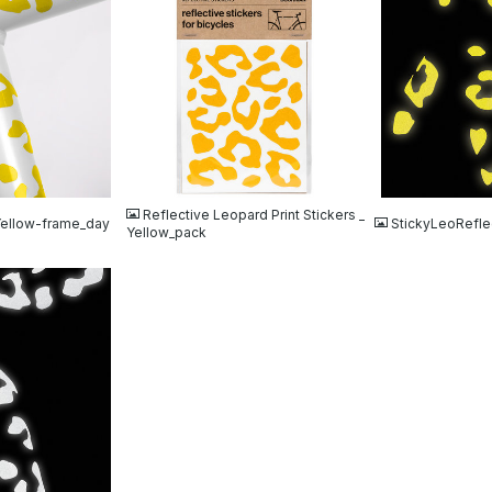
JPG
JPG
Reflective Leopard Print Stickers _
Yellow-frame_day
StickyLeoRefle
Yellow_pack