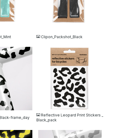
JPG
t_Mint
Clipon_Packshot_Black
JPG
Reflective Leopard Print Stickers _
Black-frame_day
Black_pack