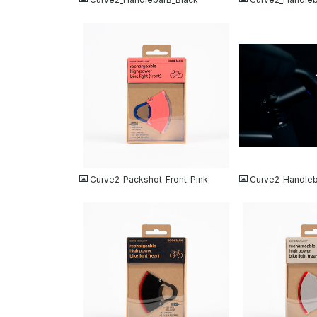
JPG
JPG
Curve2_Packshot_Front_Pink
Curve2_Handleb