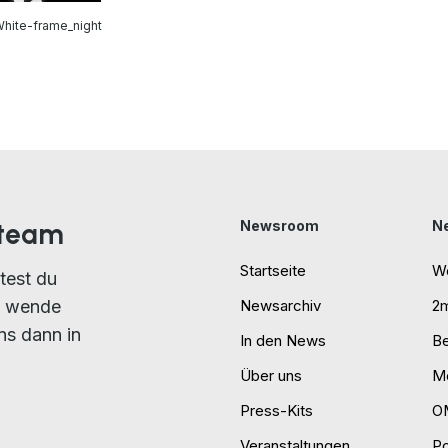
hite-frame_night
nteam
Newsroom
N
Startseite
W
test du
n wende
Newsarchiv
2
ns dann in
In den News
B
Über uns
Mo
Press-Kits
O
Veranstaltungen
P