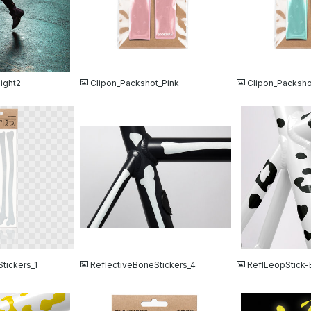
JPG
JPG
night2
Clipon_Packshot_Pink
Clipon_Packsho
JPG
JPG
tickers_1
ReflectiveBoneStickers_4
ReflLeopStick-