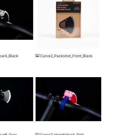
JPG
barA_Black
Curve2_Packshot_Front_Black
JPG
barB_Gray
Curve2_HandlebarA_Pink