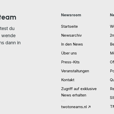
nteam
Newsroom
N
Startseite
W
test du
n wende
Newsarchiv
2
ns dann in
In den News
B
Über uns
Mo
Press-Kits
O
Veranstaltungen
P
Kontakt
Qu
Zugriff auf exklusive
R
News erhalten
S
T
twotoneams.nl