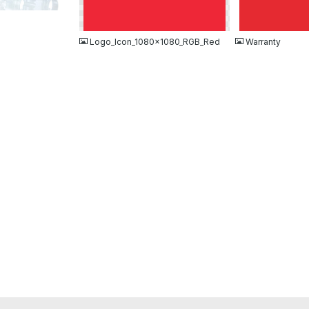
PNG
JPG
Logo_Icon_1080x1080_RGB_Red
Warranty