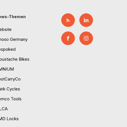
ews-Themen
ebsite
moso Germany
espoked
ustache Bikes
MNIUM
ostCarryCo
irk Cycles
emco Tools
ILCA
MD Locks