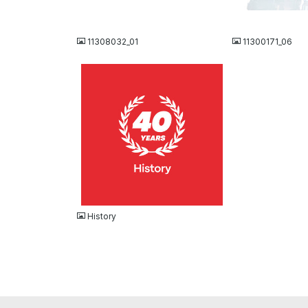
JPG
JPG
11308032_01
11300171_06
JPG
History