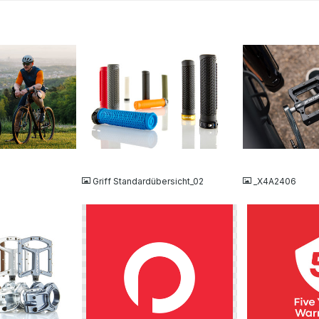
JPG
JPG
Griff Standardübersicht_02
_X4A2406