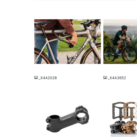
JPG
JPG
_X4A2028
_X4A3652