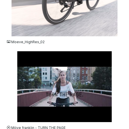
JPG
Moeve_HighRes_02
VIDEO
Möve franklin - TURN THE PAGE