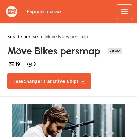
Espace presse
Kits de presse
Möve Bikes persmap
Möve Bikes persmap
211 Mo
19
3
Télécharger l'archive (.zip)