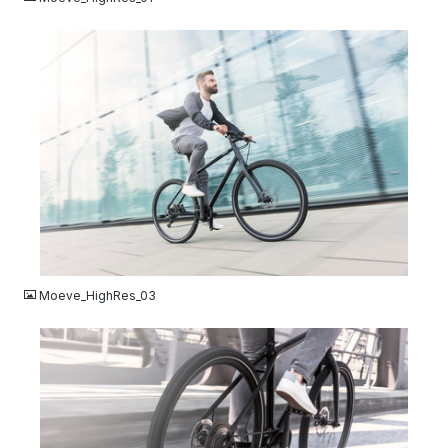
JPG
Moeve_HighRes_03