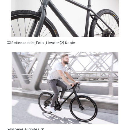
JPG
Seitenansicht_Foto _Heyder (2) Kopie
JPG
Moeve_HighRes_01