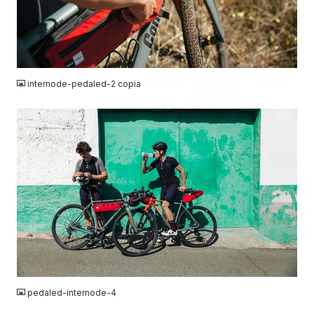
JPG
internode-pedaled-2 copia
JPG
pedaled-internode-4