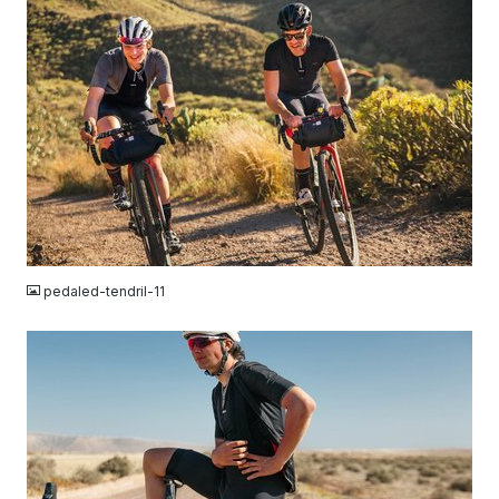
JPG
pedaled-tendril-11