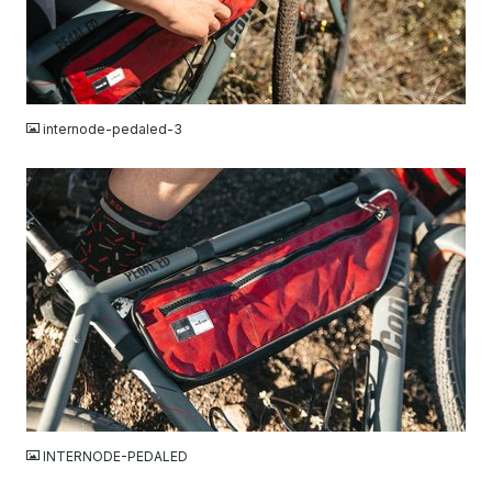
JPG
internode-pedaled-3
JPG
INTERNODE-PEDALED