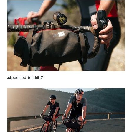
JPG
pedaled-tendril-7