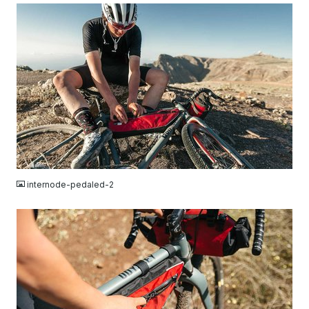
JPG
internode-pedaled-2