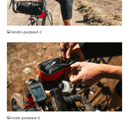
JPG
tendril-pedaled-2
JPG
node-pedaled-5