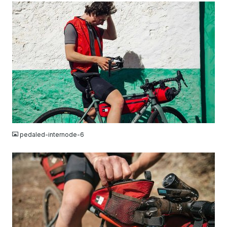
JPG
pedaled-internode-6