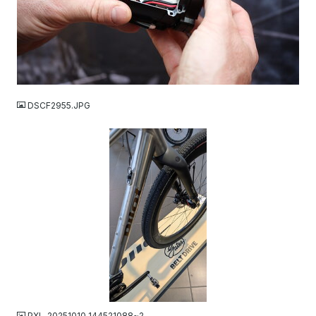
JPG
DSCF2955.JPG
JPG
PXL_20251010_144521088~2