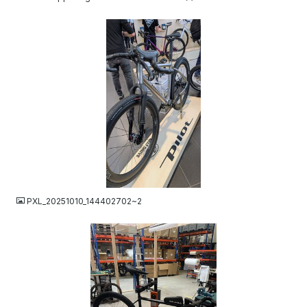
JPG
PXL_20251010_144402702~2