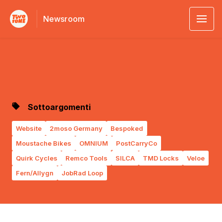
Newsroom
Sottoargomenti
Website
2moso Germany
Bespoked
Moustache Bikes
OMNIUM
PostCarryCo
Quirk Cycles
Remco Tools
SILCA
TMD Locks
Veloe
Fern/Allygn
JobRad Loop