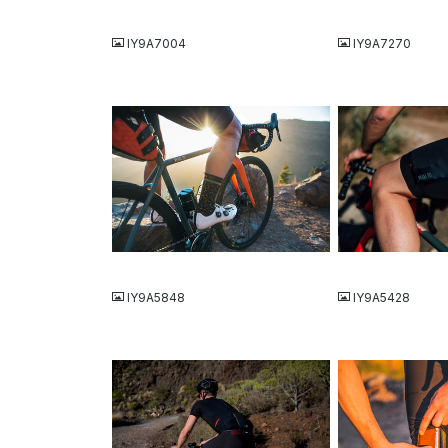
JPG
JPG
IY9A7004
IY9A7270
JPG
JPG
IY9A5848
IY9A5428