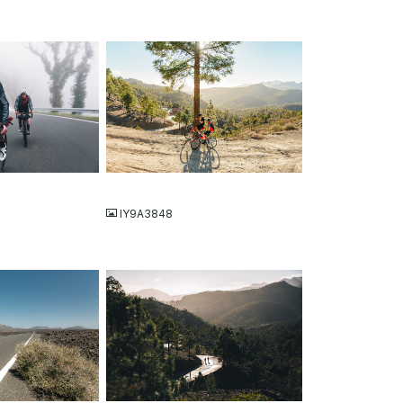
JPG
IY9A3848