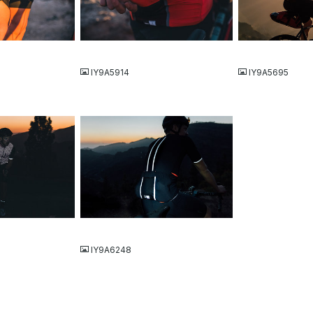
JPG
JPG
IY9A5914
IY9A5695
JPG
IY9A6248