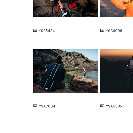
JPG
JPG
IY9A5434
IY9A6006
JPG
JPG
IY9A7004
IY9A6385