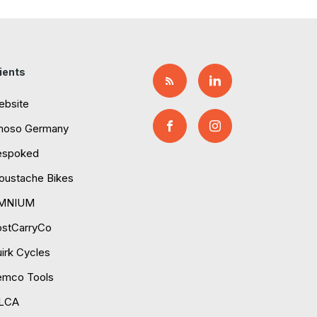
ients
ebsite
moso Germany
espoked
ustache Bikes
MNIUM
ostCarryCo
irk Cycles
emco Tools
ILCA