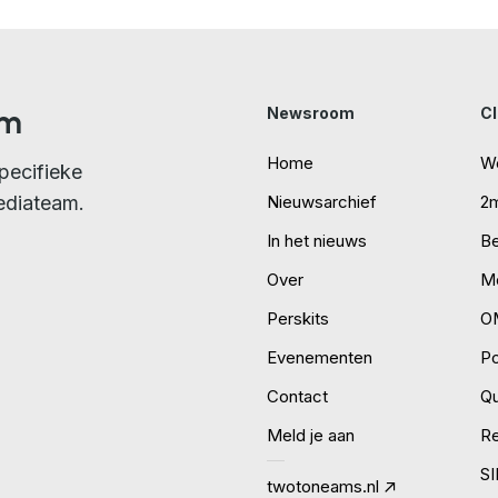
am
Newsroom
Cl
Home
W
pecifieke
ediateam.
Nieuwsarchief
2
In het nieuws
B
Over
Mo
Perskits
O
Evenementen
P
Contact
Qu
Meld je aan
R
S
twotoneams.nl