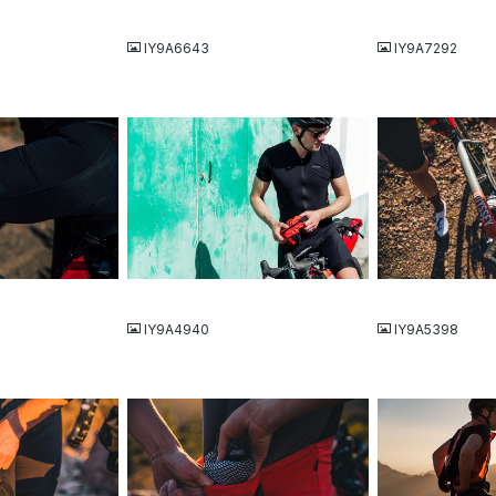
JPG
JPG
IY9A6643
IY9A7292
JPG
JPG
IY9A4940
IY9A5398