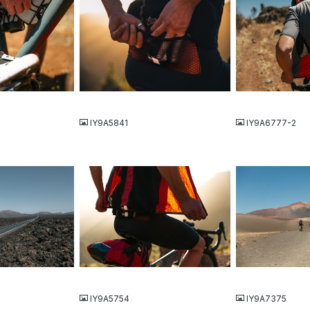
JPG
JPG
IY9A5841
IY9A6777-2
JPG
JPG
IY9A5754
IY9A7375