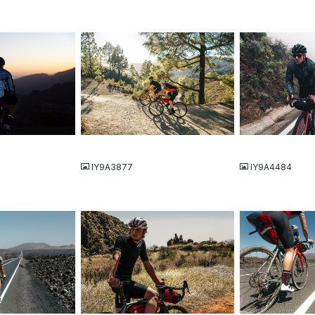
JPG
JPG
IY9A3877
IY9A4484