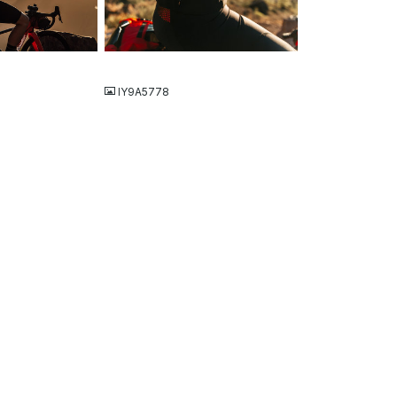
JPG
IY9A5778