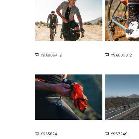
JPG
JPG
IY9A8094-2
IY9A6830-2
JPG
JPG
IY9A5824
IY9A7249