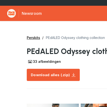
Newsroom
Perskits
PEdALED Odyssey clothing collection
PEdALED Odyssey cloth
33
afbeeldingen
Download alles (.zip)