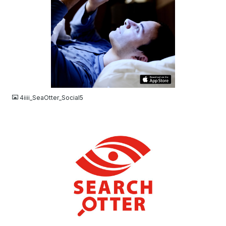
JPG
4iiii_SeaOtter_Social5