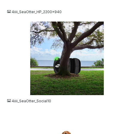
JPG
4iiii_SeaOtter_HP_2200x940
JPG
4iiii_SeaOtter_Social10