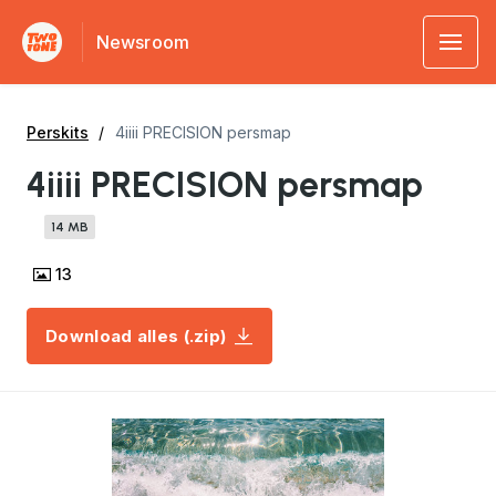
Newsroom
Perskits
4iiii PRECISION persmap
4iiii PRECISION persmap
14 MB
13
Download alles (.zip)