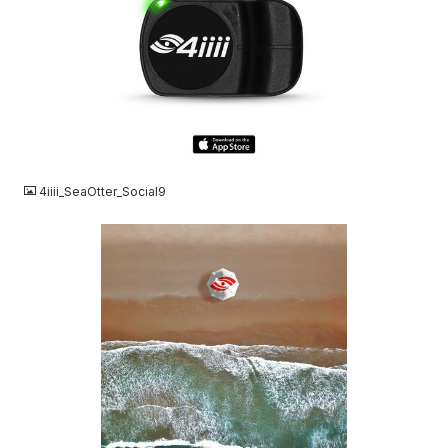
JPG
4iiii_SeaOtter_Social9