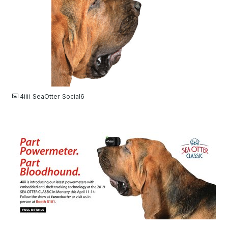
JPG
4iiii_SeaOtter_Social6