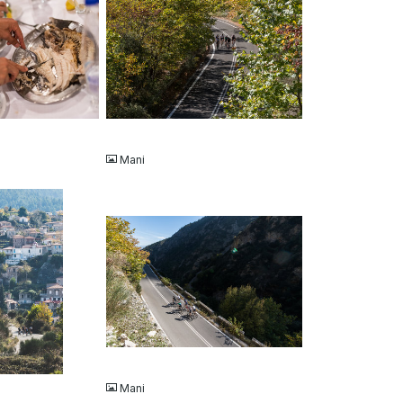
JPG
Mani
JPG
Mani