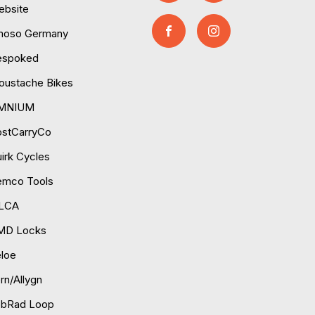
ebsite
moso Germany
espoked
ustache Bikes
MNIUM
ostCarryCo
irk Cycles
emco Tools
ILCA
MD Locks
loe
rn/Allygn
obRad Loop