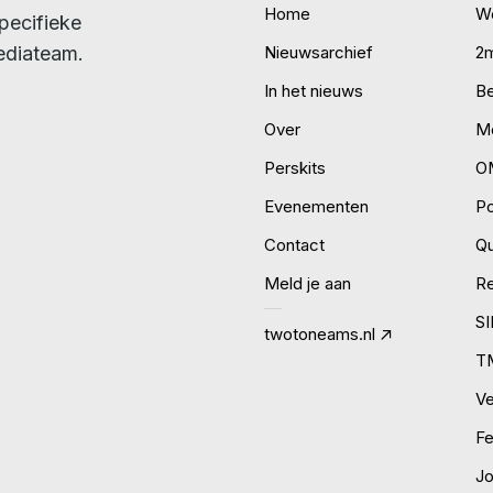
Home
W
pecifieke
ediateam.
Nieuwsarchief
2
In het nieuws
B
Over
Mo
Perskits
O
Evenementen
P
Contact
Qu
Meld je aan
R
S
twotoneams.nl
T
Ve
Fe
J