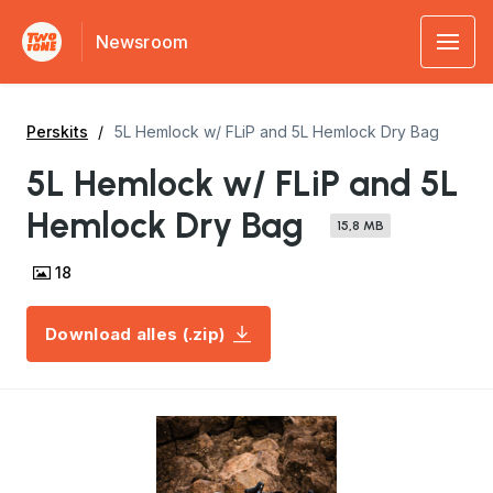
Newsroom
Perskits
5L Hemlock w/ FLiP and 5L Hemlock Dry Bag
5L Hemlock w/ FLiP and 5L
Hemlock Dry Bag
15,8 MB
18
Download alles (.zip)