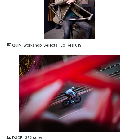
JPG
Quirk_Workshop_Selects__Lo_Res_019
JPG
DSCF4332 copy