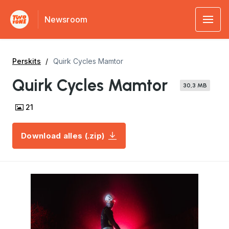
Newsroom
Perskits
Quirk Cycles Mamtor
Quirk Cycles Mamtor
30,3 MB
21
Download alles (.zip)