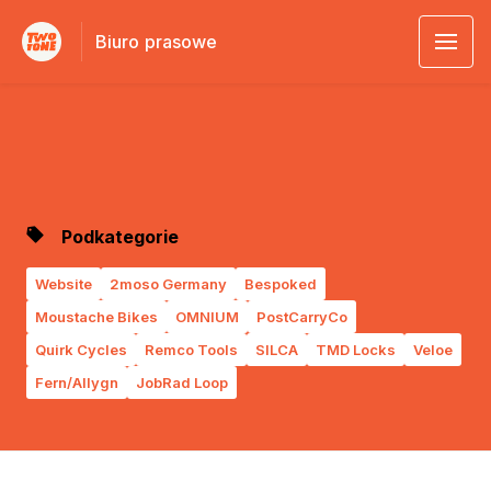
Biuro prasowe
Podkategorie
Website
2moso Germany
Bespoked
Moustache Bikes
OMNIUM
PostCarryCo
Quirk Cycles
Remco Tools
SILCA
TMD Locks
Veloe
Fern/Allygn
JobRad Loop