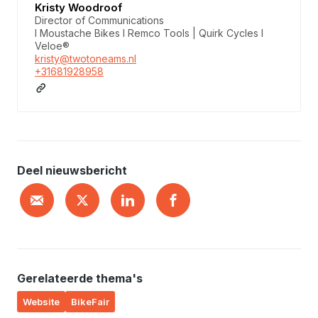
Kristy Woodroof
Director of Communications
I Moustache Bikes I Remco Tools | Quirk Cycles I
Veloe®
kristy@twotoneams.nl
+31681928958
Deel nieuwsbericht
Gerelateerde thema's
Website
BikeFair