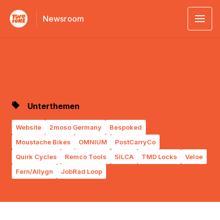
Newsroom
Unterthemen
Website
2moso Germany
Bespoked
Moustache Bikes
OMNIUM
PostCarryCo
Quirk Cycles
Remco Tools
SILCA
TMD Locks
Veloe
Fern/Allygn
JobRad Loop