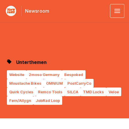
Newsroom
Unterthemen
Website
2moso Germany
Bespoked
Moustache Bikes
OMNIUM
PostCarryCo
Quirk Cycles
Remco Tools
SILCA
TMD Locks
Veloe
Fern/Allygn
JobRad Loop