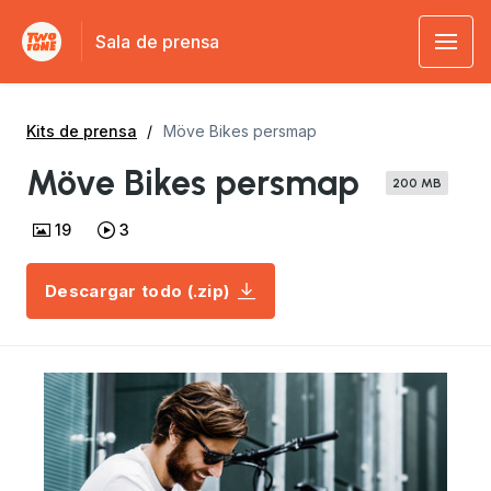
Sala de prensa
Kits de prensa
Möve Bikes persmap
Möve Bikes persmap
200 MB
19
3
Descargar todo (.zip)