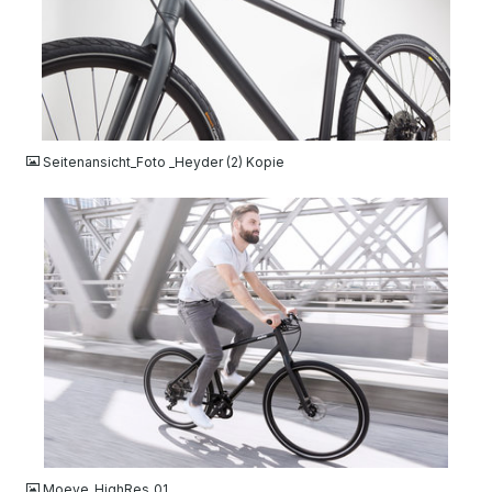
JPG
Seitenansicht_Foto _Heyder (2) Kopie
JPG
Moeve_HighRes_01