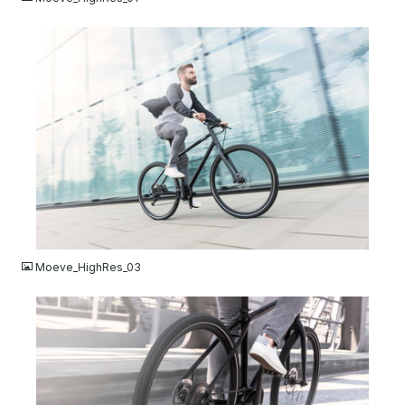
JPG
Moeve_HighRes_03