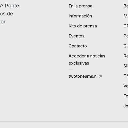
s? Ponte
En la prensa
B
ios de
Información
Mo
yor
Kits de prensa
O
Eventos
P
Contacto
Qu
Acceder a noticias
R
exclusivas
S
T
twotoneams.nl
Ve
Fe
J