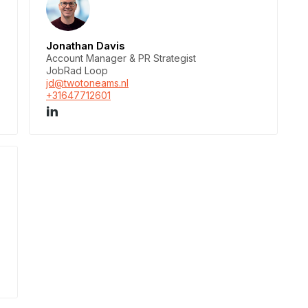
Jonathan Davis
Account Manager & PR Strategist
JobRad Loop
jd@twotoneams.nl
+31647712601