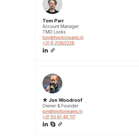
Tom Parr
Account Manager
TMD Locks
tom@twotoneams.nl
+31 6 21380228
☆ Jon Woodroof
Owner & Founder
jon@twotoneams.nl
+31 63 81 46 117