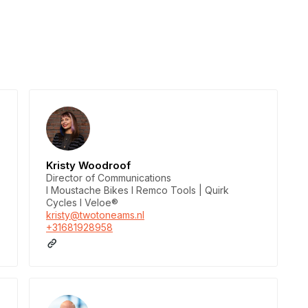
Kristy Woodroof
Director of Communications
I Moustache Bikes I Remco Tools | Quirk
Cycles I Veloe®
kristy@twotoneams.nl
+31681928958