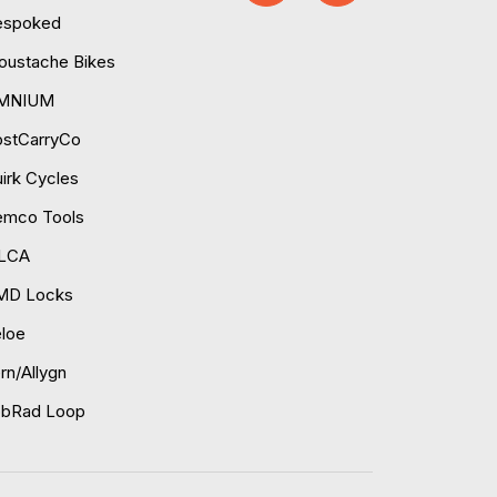
espoked
ustache Bikes
MNIUM
ostCarryCo
irk Cycles
emco Tools
ILCA
MD Locks
loe
rn/Allygn
obRad Loop