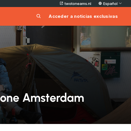
twotoneams.nl
Español
Acceder a noticias exclusivas
otone Amsterdam