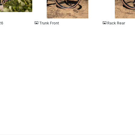
JPG
JPG
26
Trunk Front
Rack Rear