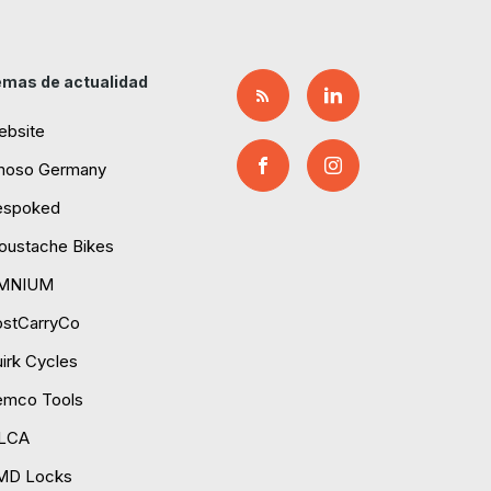
mas de actualidad
ebsite
moso Germany
espoked
ustache Bikes
MNIUM
ostCarryCo
irk Cycles
emco Tools
ILCA
MD Locks