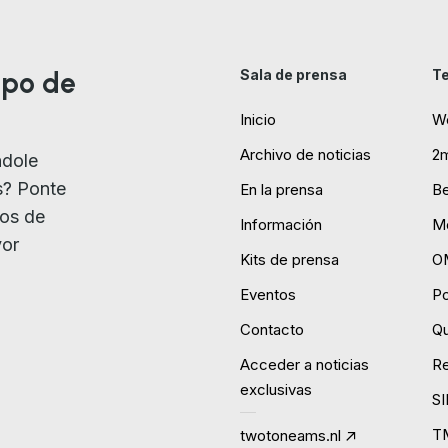
ipo de
Sala de prensa
Te
Inicio
W
Archivo de noticias
2
ndole
s? Ponte
En la prensa
B
ios de
Información
Mo
yor
Kits de prensa
O
Eventos
P
Contacto
Qu
Acceder a noticias
R
exclusivas
S
T
twotoneams.nl