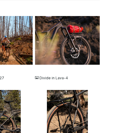
JPG
-27
Divide in Lava-4