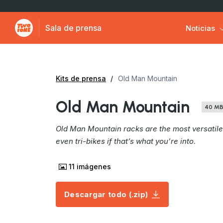
Sala de prensa
Noticias
Kits de prensa
Old Man Mountain
Old Man Mountain
40 M
Old Man Mountain racks are the most versatile 
even tri-bikes if that’s what you’re into.
11
imágenes
Descargar todo (.zip)