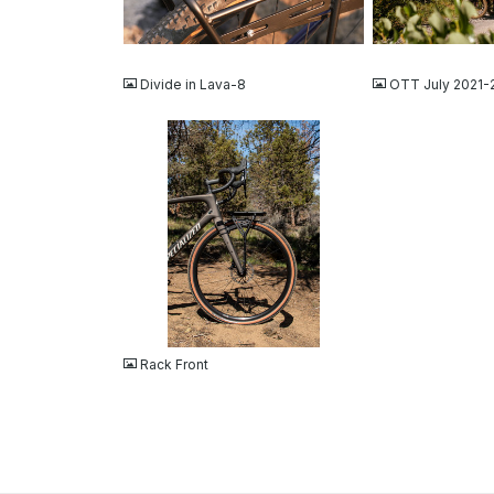
JPG
JPG
Divide in Lava-8
OTT July 2021-
JPG
Rack Front