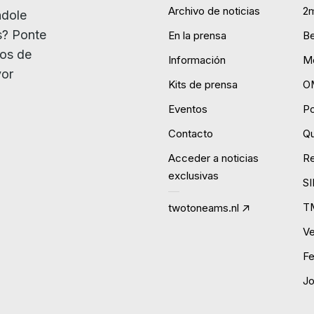
Archivo de noticias
2
ndole
s? Ponte
En la prensa
B
ios de
Información
Mo
yor
Kits de prensa
O
Eventos
P
Contacto
Qu
Acceder a noticias
R
exclusivas
S
T
twotoneams.nl
Ve
Fe
J