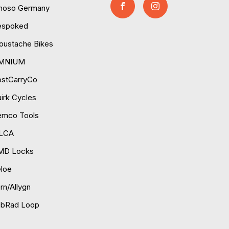
moso Germany
espoked
ustache Bikes
MNIUM
ostCarryCo
irk Cycles
emco Tools
ILCA
MD Locks
loe
rn/Allygn
obRad Loop