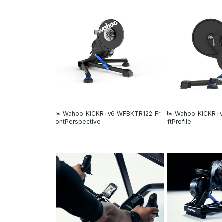
JPG
JPG
Wahoo_KICKR+v6_WFBKTR122_Fr
Wahoo_KICKR+
ontPerspective
ftProfile