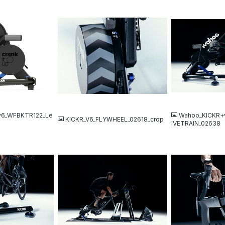
JPG
JPG
v6_WFBKTR122_Le
Wahoo_KICKR+
KICKR_V6_FLYWHEEL_02618_crop
IVETRAIN_02638