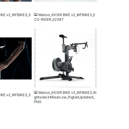
JPG
IKE v2_WFBIKE3_S
Wahoo_KICKR BIKE v2_WFBIKE3_E
CO-RIDER_02397
PNG
Wahoo_KICKR BIKE v2_WFBIKE3_Ri
IKE v2_WFBIKE3_S
ghtside34RearLow_PigtailUpdated_
PNG