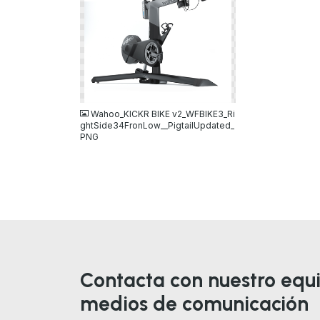
PNG
Wahoo_KICKR BIKE v2_WFBIKE3_Ri
ghtSide34FronLow__PigtailUpdated_
PNG
Contacta con nuestro equ
medios de comunicación