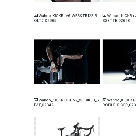
JPG
JPG
Wahoo_KICKR+v6_WFBKTR122_B
Wahoo_KICKR+
OLT2_02665
SSETTE_02628
JPG
JPG
Wahoo_KICKR BIKE v2_WFBIKE3_S
Wahoo_KICKR B
EAT_02342
ROFILE-RIDER_02