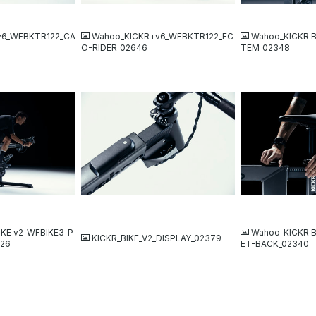
JPG
JPG
v6_WFBKTR122_CA
Wahoo_KICKR+v6_WFBKTR122_EC
Wahoo_KICKR B
O-RIDER_02646
TEM_02348
JPG
JPG
IKE v2_WFBIKE3_P
Wahoo_KICKR B
KICKR_BIKE_V2_DISPLAY_02379
326
ET-BACK_02340