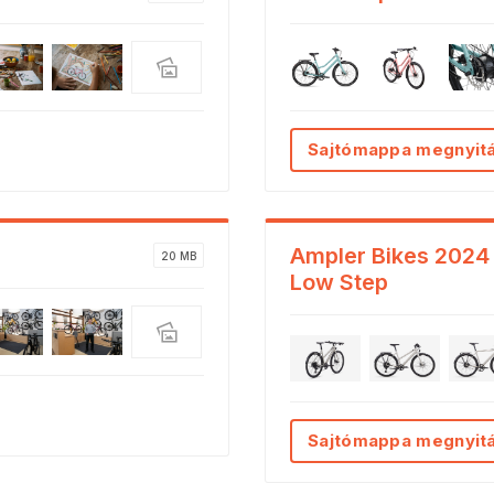
Sajtómappa megnyit
Ampler Bikes 2024
20 MB
Low Step
Sajtómappa megnyit