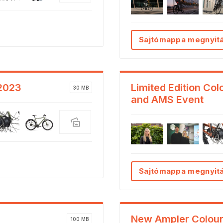
Sajtómappa megnyit
 2023
Limited Edition Col
30 MB
and AMS Event
Sajtómappa megnyit
New Ampler Colour
100 MB