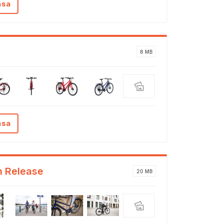
ása
8 MB
ása
n Release
20 MB