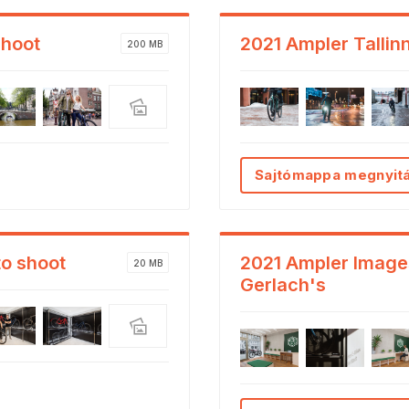
shoot
2021 Ampler Tallinn
200 MB
Sajtómappa megnyit
to shoot
2021 Ampler Image
20 MB
Gerlach's