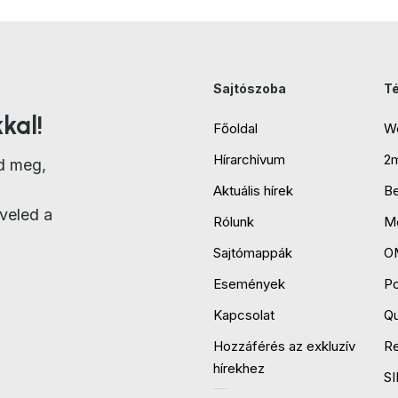
Sajtószoba
T
kal!
Főoldal
W
Hírarchívum
2
d meg,
Aktuális hírek
B
veled a
Rólunk
Mo
Sajtómappák
O
Események
P
Kapcsolat
Qu
Hozzáférés az exkluzív
R
hírekhez
S