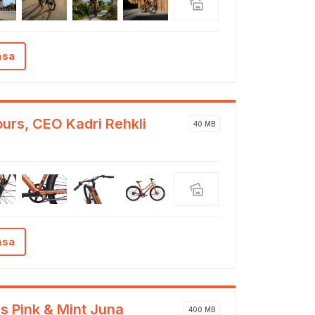
ása
ours, CEO Kadri Rehkli
40 MB
ása
s Pink & Mint Juna
400 MB