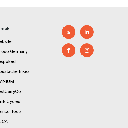
émák
ebsite
moso Germany
espoked
ustache Bikes
MNIUM
ostCarryCo
irk Cycles
emco Tools
ILCA