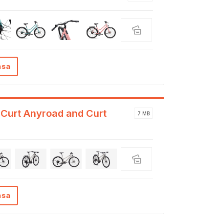
ása
 Curt Anyroad and Curt
7 MB
ása