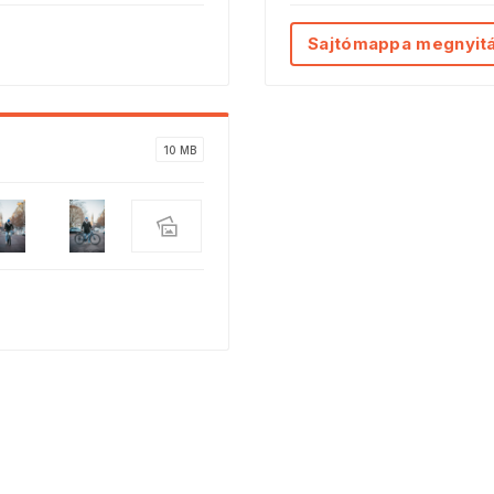
Sajtómappa megnyit
10 MB