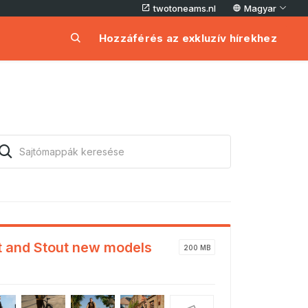
twotoneams.nl
Magyar
Hozzáférés az exkluzív hírekhez
rt and Stout new models
200 MB