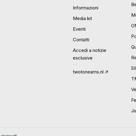
B
Informazioni
Mo
Media kit
O
Eventi
P
Contatti
Qu
Accedi a notizie
R
esclusive
S
twotoneams.nl
T
Ve
Fe
J
riservati.