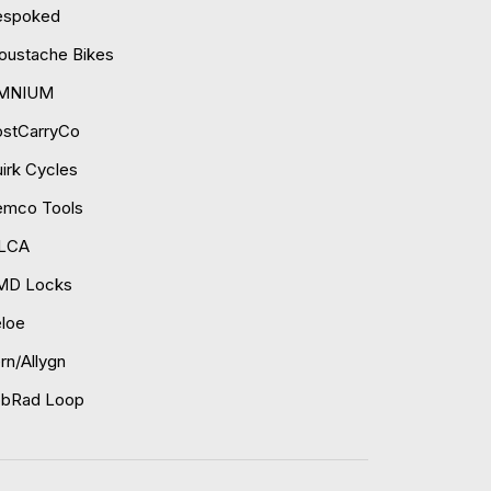
espoked
ustache Bikes
MNIUM
ostCarryCo
irk Cycles
emco Tools
ILCA
MD Locks
loe
rn/Allygn
obRad Loop