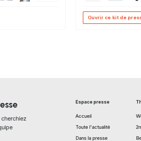
Ouvrir ce kit de pres
resse
Espace presse
T
Accueil
W
 cherchiez
quipe
Toute l'actualité
2
Dans la presse
B