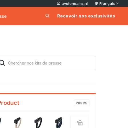
twotoneams.nl
Français
Recevoir nos exclusivités
esse
Product
284 MO