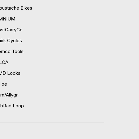
ustache Bikes
MNIUM
ostCarryCo
irk Cycles
emco Tools
ILCA
MD Locks
loe
rn/Allygn
obRad Loop