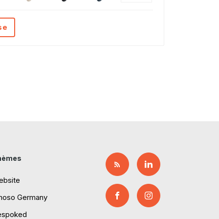
se
hèmes
ebsite
moso Germany
espoked