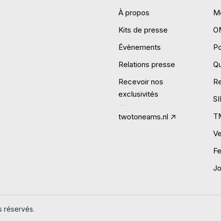
À propos
Mo
Kits de presse
O
Évènements
P
Relations presse
Qu
Recevoir nos
R
exclusivités
S
T
twotoneams.nl
Ve
Fe
J
 réservés.