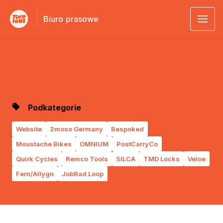
Biuro prasowe
Podkategorie
Website
2moso Germany
Bespoked
Moustache Bikes
OMNIUM
PostCarryCo
Quirk Cycles
Remco Tools
SILCA
TMD Locks
Veloe
Fern/Allygn
JobRad Loop