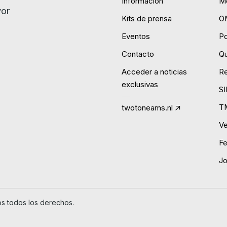
Información
Mo
yor
Kits de prensa
O
Eventos
P
Contacto
Qu
Acceder a noticias
R
exclusivas
S
T
twotoneams.nl
Ve
Fe
J
 todos los derechos.