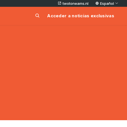
twotoneams.nl
Español
Acceder a noticias exclusivas