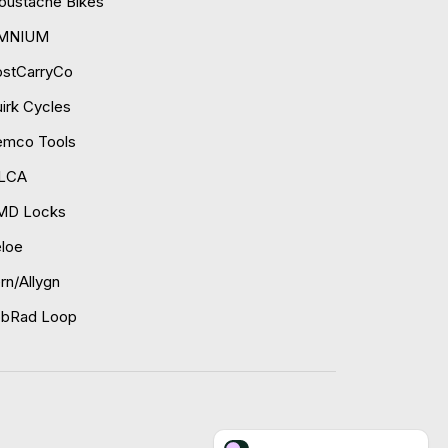
ustache Bikes
MNIUM
ostCarryCo
irk Cycles
emco Tools
ILCA
MD Locks
loe
rn/Allygn
obRad Loop