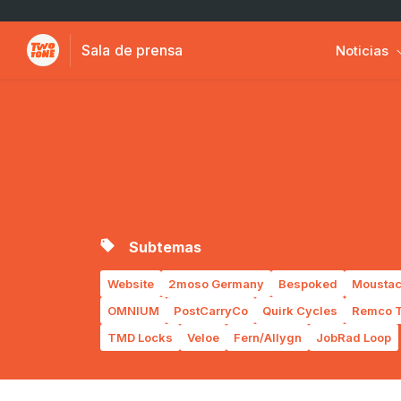
Sala de prensa
Noticias
Subtemas
Website
2moso Germany
Bespoked
Moustac
OMNIUM
PostCarryCo
Quirk Cycles
Remco T
TMD Locks
Veloe
Fern/Allygn
JobRad Loop