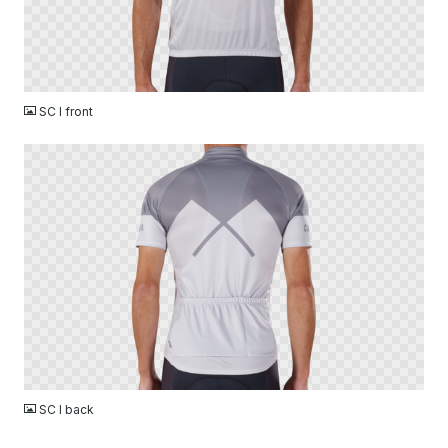
PNG
SC I front
PNG
SC I back