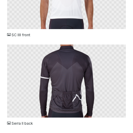
PNG
SC IIII front
PNG
Serra II back