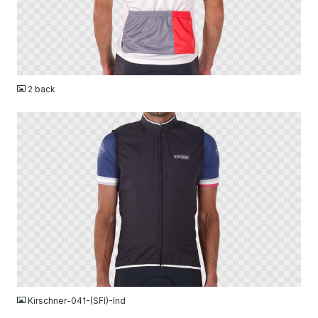
PNG
2 back
PNG
Kirschner-041-(SFI)-Ind