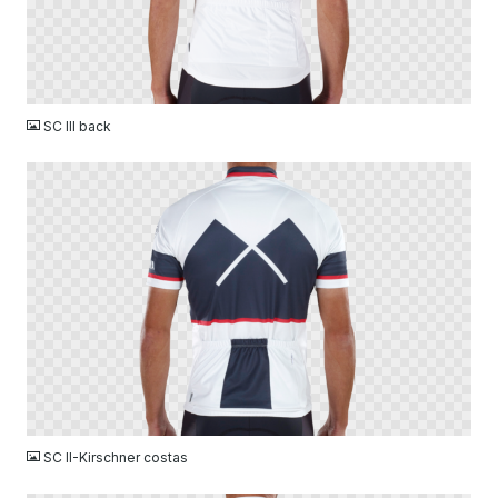
PNG
SC III back
PNG
SC II-Kirschner costas