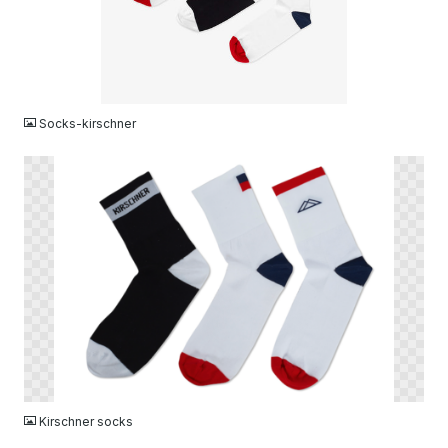
JPG
Socks-kirschner
PNG
Kirschner socks