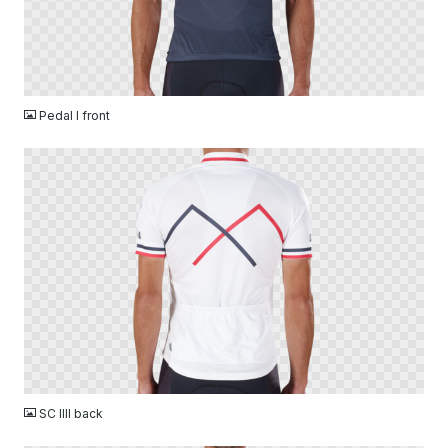
PNG
Pedal I front
PNG
SC IIII back