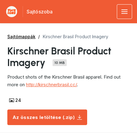
Sajtószoba
Sajtómappák
Kirschner Brasil Product Imagery
Kirschner Brasil Product
Imagery
10 MB
Product shots of the Kirschner Brasil apparel. Find out
more on
http://kirschnerbrasil.cc/
.
24
Az összes letöltése (.zip)