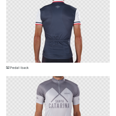
PNG
Pedal I back