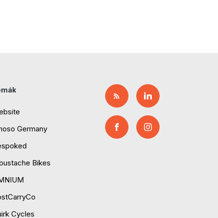
émák
ebsite
moso Germany
espoked
ustache Bikes
MNIUM
ostCarryCo
irk Cycles