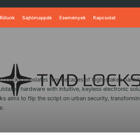
Rólunk
Sajtómappák
Események
Kapcsolat
D Locks translates two decades of high-stakes bank
utdated hardware with intuitive, keyless electronic sol
s aims to flip the script on urban security, transformin
e.