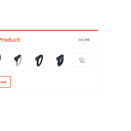
Product
300 MB
ása