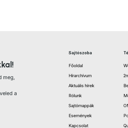
Sajtószoba
T
kal!
Főoldal
W
Hírarchívum
2
d meg,
Aktuális hírek
B
veled a
Rólunk
Mo
Sajtómappák
O
Események
P
Kapcsolat
Qu