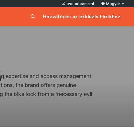
twotoneams.nl
Magyar
Hozzáférés az exkluzív hírekhez
ing expertise and access management
utions, the brand offers genuine
g the bike lock from a 'necessary evil'