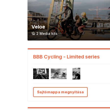
Veloe
2 Media kits
BBB Cycling - Limited series
Sajtómappa megnyitása