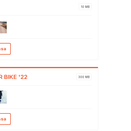
G
10 MB
ása
 BIKE '22
300 MB
ása