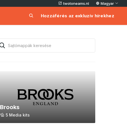
twotoneams.nl
Magyar
Hozzáférés az exkluzív hírekhez
Brooks
5 Media kits