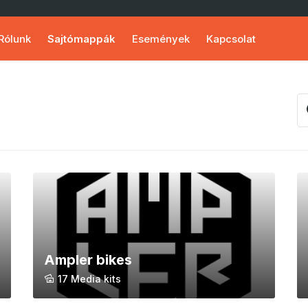
Rólunk
Sajtómappák
Események
Kapcsolat
Ampler bikes
17 Media kits