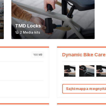
TMD Locks
2 Media kits
Dynamic Bike Care
100 MB
Sajtómappa megnyit