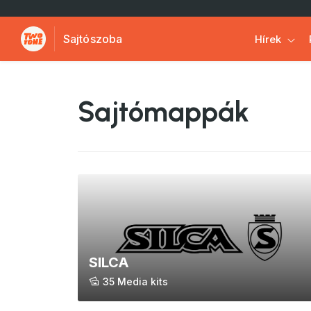
Sajtószoba
Hírek
Sajtómappák
SILCA
35 Media kits