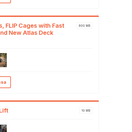
, FLIP Cages with Fast
800 MB
nd New Atlas Deck
ása
ift
10 MB