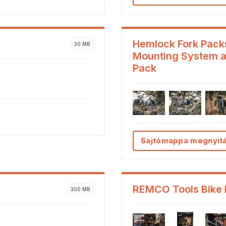
Hemlock Fork Packs
30 MB
Mounting System a
Pack
Sajtómappa megnyit
REMCO Tools Bike L
300 MB