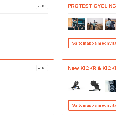
PROTEST CYCLIN
70 MB
Sajtómappa megnyit
New KICKR & KICKR
40 MB
Sajtómappa megnyit