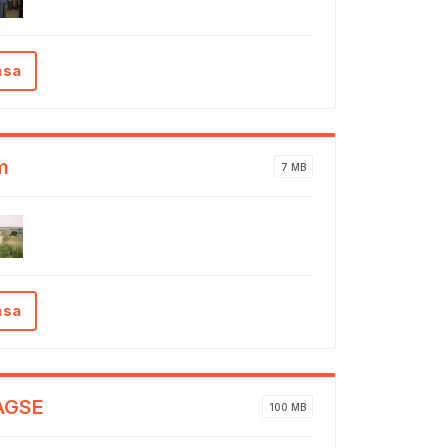
ása
m
7 MB
ása
AGSE
100 MB