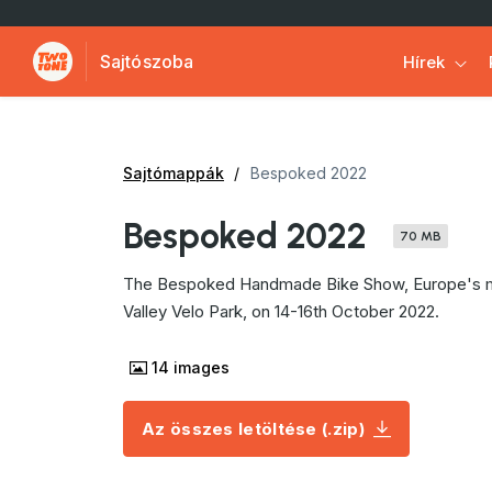
Sajtószoba
Hírek
Sajtómappák
Bespoked 2022
Bespoked 2022
70 MB
The Bespoked Handmade Bike Show, Europe's most 
Valley Velo Park, on 14-16th October 2022.
14
images
Az összes letöltése (.zip)