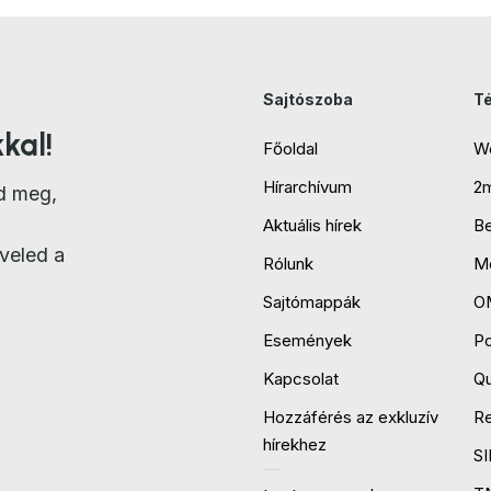
Sajtószoba
T
kal!
Főoldal
W
Hírarchívum
2
d meg,
Aktuális hírek
B
veled a
Rólunk
Mo
Sajtómappák
O
Események
P
Kapcsolat
Qu
Hozzáférés az exkluzív
R
hírekhez
S