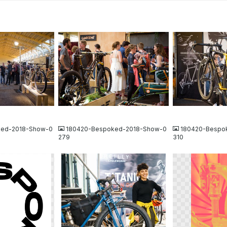
JPG
JPG
ked-2018-Show-0
180420-Bespoked-2018-Show-0
180420-Bespo
279
310