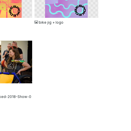
PNG
bike jig + logo
ked-2018-Show-0