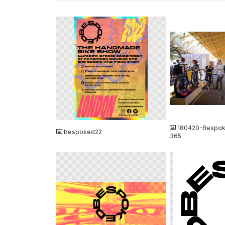
PNG
JPG
180420-Bespo
bespoked22
365