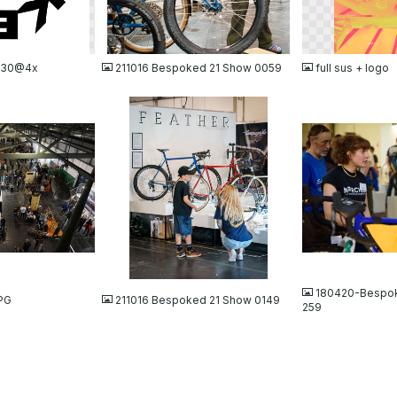
JPG
PNG
y 30@4x
211016 Bespoked 21 Show 0059
full sus + logo
JPG
JPG
180420-Bespo
PG
211016 Bespoked 21 Show 0149
259