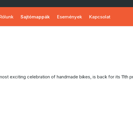
Rólunk
Sajtómappák
Események
Kapcsolat
exciting celebration of handmade bikes, is back for its 11th pr