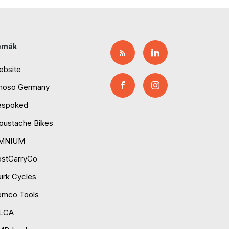
émák
ebsite
moso Germany
espoked
ustache Bikes
MNIUM
ostCarryCo
irk Cycles
emco Tools
ILCA