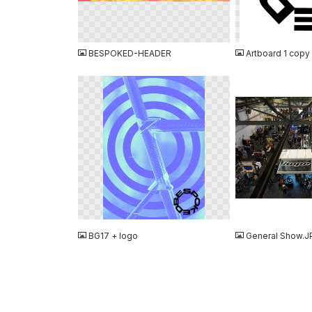
PNG
PNG
BESPOKED-HEADER
Artboard 1 cop
PNG
JPG
BG17 + logo
General Show.J