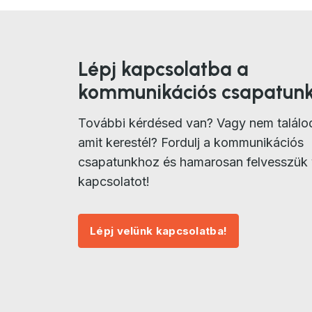
Lépj kapcsolatba a
kommunikációs csapatunk
További kérdésed van? Vagy nem találo
amit kerestél? Fordulj a kommunikációs
csapatunkhoz és hamarosan felvesszük 
kapcsolatot!
Lépj velünk kapcsolatba!