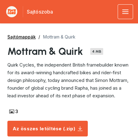
Sajtószoba
Sajtómappák
Mottram & Quirk
Mottram & Quirk
4 MB
Quirk Cycles, the independent British framebuilder known
for its award-winning handcrafted bikes and rider-first
design philosophy, today announced that Simon Mottram,
founder of global cycling brand Rapha, has joined as a
lead investor ahead of its next phase of expansion.
3
Az összes letöltése (.zip)