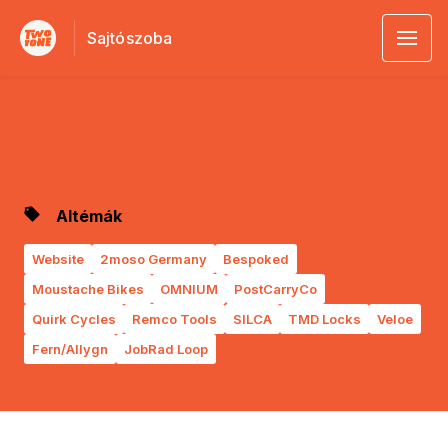
Sajtószoba
Altémák
Website
2moso Germany
Bespoked
Moustache Bikes
OMNIUM
PostCarryCo
Quirk Cycles
Remco Tools
SILCA
TMD Locks
Veloe
Fern/Allygn
JobRad Loop